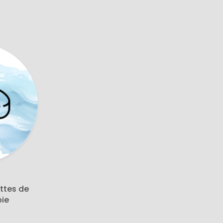
ettes de
pie