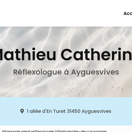
e
Acc
Réflexologue à Ayguesvives
1 allée d'En Turet
31450 Ayguesvives
Massage pied reflexologie Villefranche-de-Lauragais