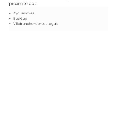
proximité de :
Ayguesvives
Baziège
Villefranche-de-Lauragais